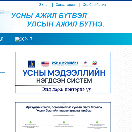
Эхлэл
Санал хүсэлт
Холбоо барих
АЛ