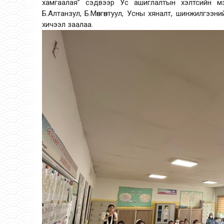
хамгаалая” сэдвээр Ус ашиглалтын хэлтсийн мэ
Б.Алтанзул, Б.Мөнгөнтуул, Усны хяналт, шинжилгээн
хичээл заалаа.