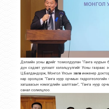
Дэлхийн усны өдрийг тохиолдуулан "Ганга нуурын б
дүн сэдэвт уулзалт хэлэлцүүлгийг Усны газраас з
Ц.Балдандорж, Монгол Улсын зөвлөх инженер доктор
нар оролцож "Ганга нуур орчмын гидрогеологийн 
хагшаасын нэмэгдлийн шалтгаан", "Ганга нуур ор
санал солилцлоо.