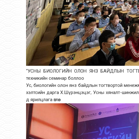
“УСНЫ БИОЛОГИЙН ОЛОН ЯНЗ БАЙДЛЫН ТОГТ
техникийн семинар боллоо
Ус, биологийн олон янз байдлын тогтвортой менеж
хэлтсийн дарга Х.Шүрэнцэцэг, Усны хяналт-шинжил
д ярилцлага өглөө.