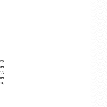
 үр
тан
овд
лын
лж,