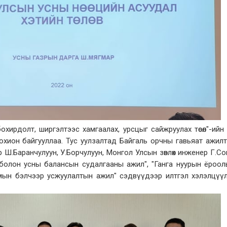
охирдолт, ширгэлтээс хамгаалах, урсцыг сайжруулах төсөл"-ийн
охион байгууллаа. Тус уулзалтад Байгаль орчны гавьяат ажил
 Ш.Баранчулуун, У.Борчулуун, Монгол Улсын зөвлөх инженер Г.С
болон усны балансын судалгааны ажил", "Ганга нуурын ёроо
чмын бэлчээр усжуулалтын ажил" сэдвүүдээр илтгэл хэлэлцүү