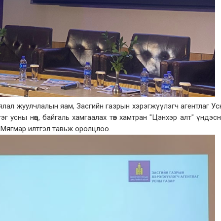
аялал жуулчлалын яам, Засгийн газрын хэрэгжүүлэгч агентлаг У
эг усны нөөц, байгаль хамгаалах төв хамтран "Цэнхэр алт" үндэс
.Мягмар илтгэл тавьж оролцлоо.