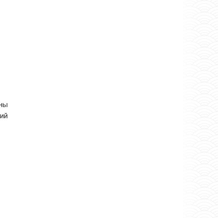
сны
ний