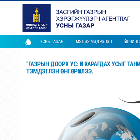
УСНЫ ГАЗАР
МЭДЭЭ МЭДЭЭЛЭЛ
ҮЙЛЧИЛГ
"ГАЗРЫН ДООРХ УС: ҮЛ ХАРАГДАХ УСЫГ Т
ТЭМДЭГЛЭН ӨНГӨРҮҮЛЛЭЭ.