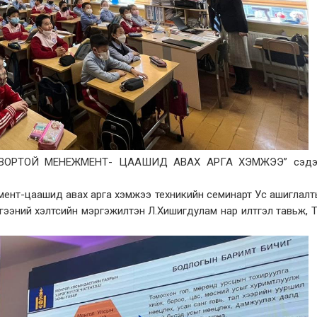
ВОРТОЙ МЕНЕЖМЕНТ- ЦААШИД АВАХ АРГА ХЭМЖЭЭ” сэдэ
мент-цаашид авах арга хэмжээ техникийн семинарт Ус ашиглал
гээний хэлтсийн мэргэжилтэн Л.Хишигдулам нар илтгэл тавьж, 