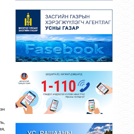
лэн
ль,
ая,