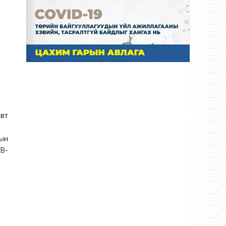
вт
тын
ТВ-