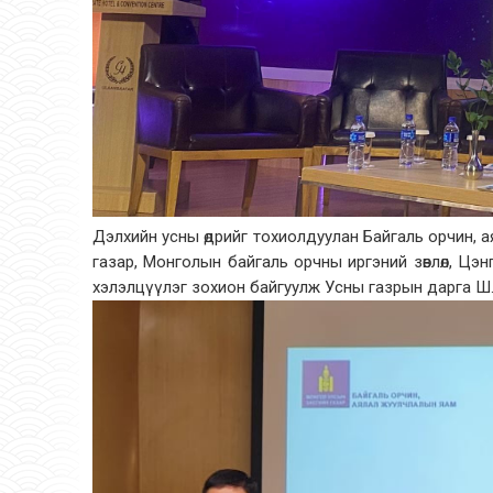
Дэлхийн усны өдрийг тохиолдуулан Байгаль орчин, 
газар, Монголын байгаль орчны иргэний зөвлөл, Цэнг
хэлэлцүүлэг зохион байгуулж Усны газрын дарга Ш