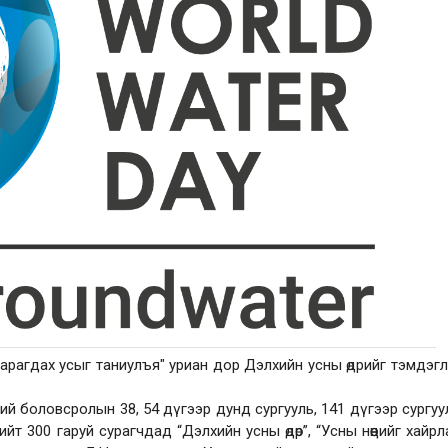
 харагдах усыг таниулъя" уриан дор Дэлхийн усны өдрийг тэмдэг
ий боловсролын 38, 54 дүгээр дунд сургууль, 141 дүгээр сургуу
т 300 гаруй сурагчдад “Дэлхийн усны өдөр”, “Усны нөөцийг хайрл