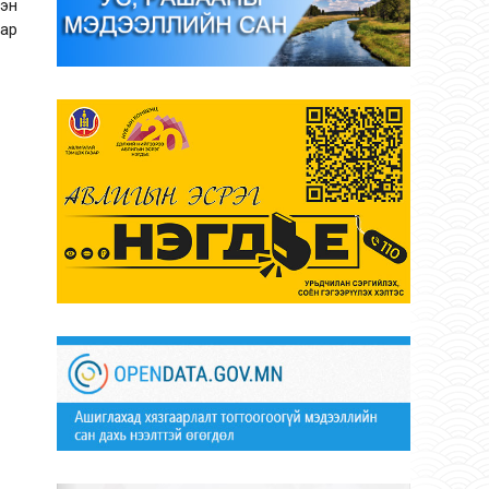
эн
нар