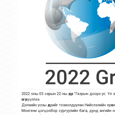
2022 оны 03 сарын 22-ны өдөр "Газрын доорх ус: Үл
өнгөрүүллээ.
Дэлхийн усны өдрийг тохиолдуулан Нийслэлийн ерөнх
Монгени цогцолбор сургуулийн бага, дунд ангийн ний