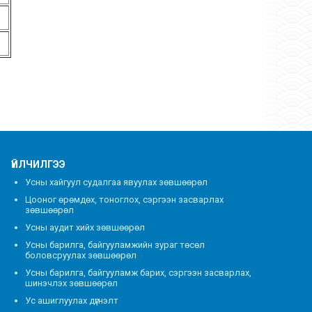
ҮЙЛЧИЛГЭЭ
Усны хайгуул судалгаа явуулах зөвшөөрөл
Цооног өрөмдөх, тоноглох, сэргээн засварлах
зөвшөөрөл
Усны аудит хийх зөвшөөрөл
Усны барилга, байгууламжийн зураг төсөл
боловсруулах зөвшөөрөл
Усны барилга, байгууламж барих, сэргээн засварлах,
шинэчлэх зөвшөөрөл
Ус ашиглуулах дүгнэлт