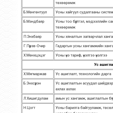
төхөөрөмж
Б.Мөнгөнтуул
Усны хайгуул судалгааны систе
Б.Мэндбаяр
Усны тоо бүртгэл, мэдээллийн са
төхөөрөмж
П.Энхбаяр
Усны хяналтын загварчлал ханг
Г.Пүрэв-Очир
Гадаргын усны хангамжийн хан
Х.Мөнхцэцэг
Усны үнэ тариф, үнэлгээ үнэлгээ
Ус ашигла
Х.Мягмаржав
Ус ашиглалт, технологийн дарга
Б.Энхсүрэн
Ус ашиглалтын асуудал шийдвэ
ахлах ахлах
Л.Хишигдулам
амын ус хангамж, ашиглалтын бүтэ
Н.Цогт
Усны барилга байгууламж, төсө