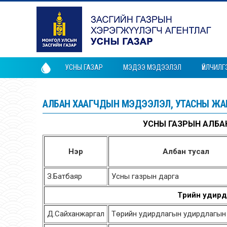
УСНЫ ГАЗАР
МЭДЭЭ МЭДЭЭЛЭЛ
ҮЙЛЧИЛГ
АЛБАН ХААГЧДЫН МЭДЭЭЛЭЛ, УТАСНЫ ЖА
УСНЫ ГАЗРЫН АЛБА
Нэр
Албан тусал
З.Батбаяр
Усны газрын дарга
Төрийн удир
Д.Сайханжаргал
Төрийн удирдлагын удирдлагын