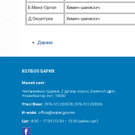
Б.Мөнх-Оргил
Химич-шинжээч
Д.Оюунтуяа
Химич-шинжээч
Дараах
ХОЛБОО БАРИХ
Манай хаяг:
Чингүнжавын гудамж, 2 дугаар хороо, Баянгол дүүрэг,
Улаанбаатар хот, 16050
Утас/Факс:
(976-51) 265578, (976-51) 265536
И-мэйл:
office@water.gov.mn
Цаг:
8:30 – 17:30 (12:30 – 13:30 цайны цаг)