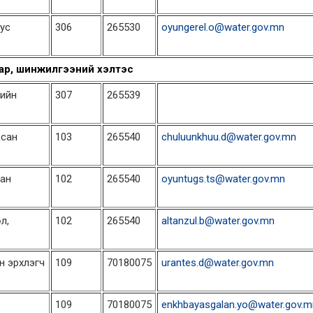
 ус
306
265530
oyungerel.o@water.gov.mn
ар, шинжилгээний хэлтэс
сийн
307
265539
цсан
103
265540
chuluunkhuu.d@water.gov.mn
сан
102
265540
oyuntugs.ts@water.gov.mn
л,
102
265540
altanzul.b@water.gov.mn
н эрхлэгч
109
70180075
urantes.d@water.gov.mn
109
70180075
enkhbayasgalan.yo@water.gov.m