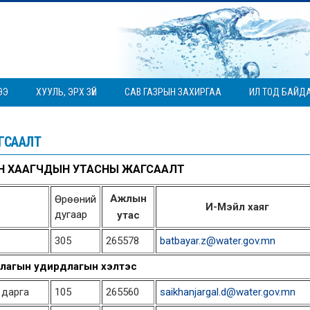
ЭЭ
ХУУЛЬ, ЭРХ ЗҮЙ
САВ ГАЗРЫН ЗАХИРГАА
ИЛ ТОД БАЙД
ГСААЛТ
Н ХААГЧДЫН УТАСНЫ ЖАГСААЛТ
Ажлын
Өрөөний
И-Мэйл хаяг
дугаар
утас
305
265578
batbayar.z@water.gov.mn
длагын удирдлагын хэлтэс
 дарга
105
265560
saikhanjargal.d@water.gov.mn