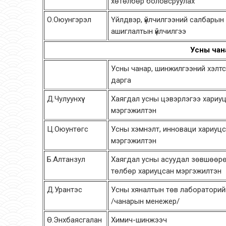
хөтөлбөр боловсруулах
О.Оюунгэрэл
Үйлдвэр, үйлчилгээний салбарын
ашиглалтын үйлчилгээ
Усны чан
Усны чанар, шинжилгээний хэлт
дарга
Д.Чулуунхүү
Хаягдал усны цэвэрлэгээ хариу
мэргэжилтэн
Ц.Оюунтөгс
Усны хэмнэлт, инноваци хариуц
мэргэжилтэн
Б.Алтанзул
Хаягдал усны асуудал зөвшөөрө
төлбөр хариуцсан мэргэжилтэн
Д.Урантэс
Усны хяналтын төв лабораторий
/чанарын менежер/
Ө.Энхбаясгалан
Химич-шинжээч