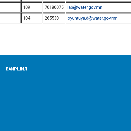
109
70180075
lab@water.gov.mn
104
265530
oyuntuya.d@water.gov.mn
БАЙРШИЛ