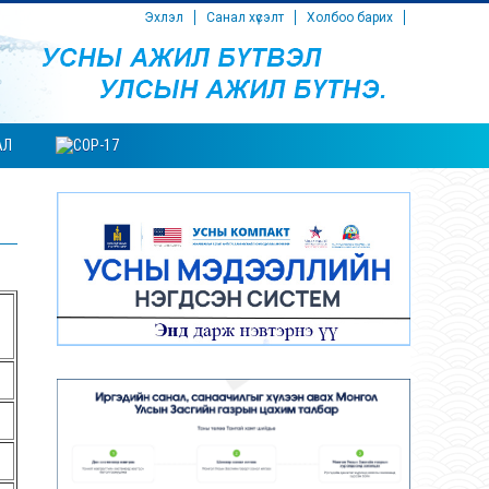
Эхлэл
Санал хүсэлт
Холбоо барих
АЛ