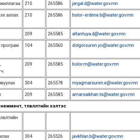
 ажиллагаа
210
265586
jargal.d@water.gov.mn
эх ахлах
210
265586
bolor-erdene.b@water.gov.mn
209
265585
altantuya.d@water.gov.mn
л програм
104
265560
dolgorsuren.yo@water.gov.mn
,
209
265585
bolor.m@water.gov.mn
гч
явуулах
304
265578
myagmarsuren.e@water.gov.mn
в
209
265585
amarsaikhan.ts@water.gov.mn
енежмент, төлөвлөлтийн хэлтэс
влөлтийн
хлах
304
265526
javkhlan.b@water.gov.mn