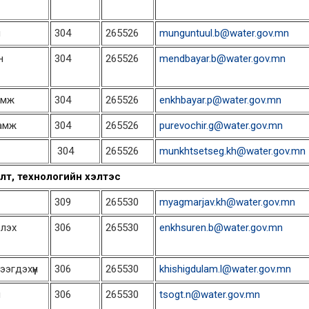
м
304
265526
munguntuul.b@water.gov.mn
н
304
265526
mendbayar.b@water.gov.mn
амж
304
265526
enkhbayar.p@water.gov.mn
гамж
304
265526
purevochir.g@water.gov.mn
304
265526
munkhtsetseg.kh@water.gov.mn
лт, технологийн хэлтэс
309
265530
myagmarjav.kh@water.gov.mn
рлэх
306
265530
enkhsuren.b@water.gov.mn
эгдэхүүн
306
265530
khishigdulam.l@water.gov.mn
л
306
265530
tsogt.n@water.gov.mn