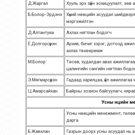
Д.Жаргал
Хууль эрх зүйн зохицуулалт, зөв
Б.Болор-Эрдэнэ
Хүний нөөцийн асуудал шийдвэрл
мэргэжилтэн
Д.Алтантуяа
Ахлах нягтлан бодогч
Ё.Долгорсүрэн
Архив, бичиг хэрэг, дотоод ажи
ахлах төхөөрөмж
М.Болор
Төсөв, худалдан авах ажиллагаа
цалингийн сангийн нягтлан бодо
Э.Мягмарсүрэн
Гадаад харилцаа, үйл ажиллагаа 
Ц.Амарсайхан
Байрны зохион байгуулагч, няра
Усны нөөцийн м
Усны нөөцийн менежмент, төлө
дарга
Б.Жавхлан
Газрын доорх усны асуудал нь а