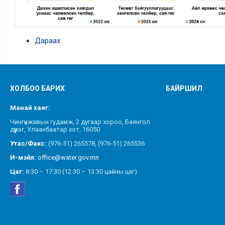
Дараах
ХОЛБОО БАРИХ
БАЙРШИЛ
Манай хаяг:
Чингүнжавын гудамж, 2 дугаар хороо, Баянгол
дүүрэг, Улаанбаатар хот, 16050
Утас/Факс:
(976-51) 265578, (976-51) 265536
И-мэйл:
office@water.gov.mn
Цаг:
8:30 – 17:30 (12:30 – 13:30 цайны цаг)