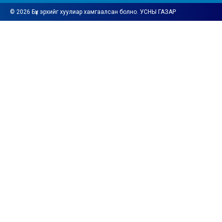
© 2026 Бүх эрхийг хуулиар хамгаалсан болно. УСНЫ ГАЗАР