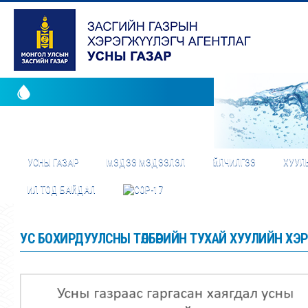
УСНЫ ГАЗАР
МЭДЭЭ МЭДЭЭЛЭЛ
ҮЙЛЧИЛГЭЭ
ХУУЛЬ
ИЛ ТОД БАЙДАЛ
УС БОХИРДУУЛСНЫ ТӨЛБӨРИЙН ТУХАЙ ХУУЛИЙН ХЭ