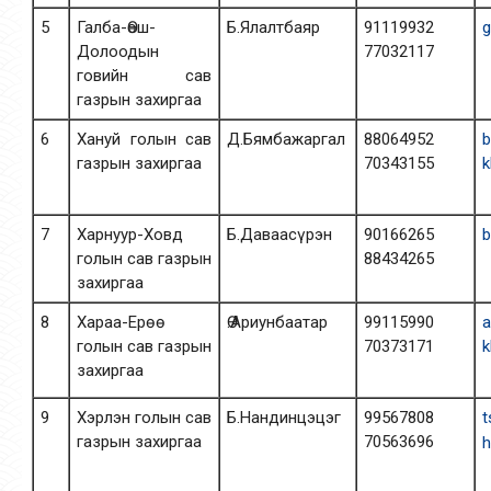
5
Галба-Өөш-
Б.Ялалтбаяр
91119932
g
Долоодын
77032117
говийн сав
газрын захиргаа
6
Хануй голын сав
Д.Бямбажаргал
88064952
газрын захиргаа
70343155
k
7
Харнуур-Ховд
Б.Даваасүрэн
90166265
b
голын сав газрын
88434265
захиргаа
8
Хараа-Ерөө
Ө.Ариунбаатар
99115990
a
голын сав газрын
70373171
захиргаа
9
Хэрлэн голын сав
Б.Нандинцэцэг
99567808
t
газрын захиргаа
70563696
h