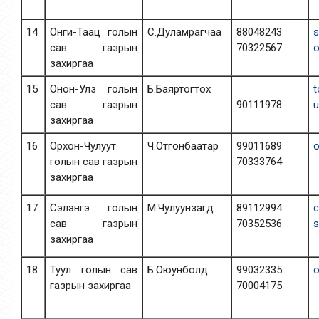
14
Онги-Таац голын
С.Дуламрагчаа
88048243
s
сав газрын
70322567
захиргаа
15
Онон-Улз голын
Б.Баяртогтох
сав газрын
90111978
захиргаа
16
Орхон-Чулуут
Ч.Отгонбаатар
99011689
o
голын сав газрын
70333764
захиргаа
17
Сэлэнгэ голын
М.Чулуунзагд
89112994
сав газрын
70352536
s
захиргаа
18
Туул голын сав
Б.Оюунболд
99032335
o
газрын захиргаа
70004175