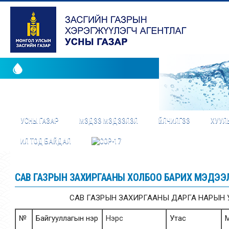
УСНЫ ГАЗАР
МЭДЭЭ МЭДЭЭЛЭЛ
ҮЙЛЧИЛГЭЭ
ХУУЛЬ
ИЛ ТОД БАЙДАЛ
САВ ГАЗРЫН ЗАХИРГААНЫ ХОЛБОО БАРИХ МЭДЭЭ
САВ ГАЗРЫН ЗАХИРГААНЫ ДАРГА НАРЫН У
№
Байгууллагын нэр
Нэрс
Утас
М