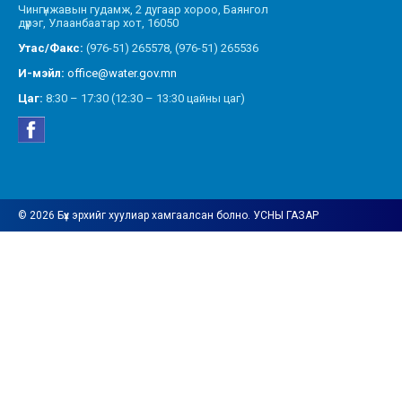
Чингүнжавын гудамж, 2 дугаар хороо, Баянгол
дүүрэг, Улаанбаатар хот, 16050
Утас/Факс:
(976-51) 265578, (976-51) 265536
И-мэйл:
office@water.gov.mn
Цаг:
8:30 – 17:30 (12:30 – 13:30 цайны цаг)
© 2026 Бүх эрхийг хуулиар хамгаалсан болно. УСНЫ ГАЗАР