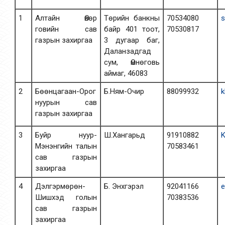
1
Алтайн Өвөр
Төрийн банкны
70534080
s
говийн сав
байр 401 тоот,
70530817
газрын захиргаа
3 дугаар баг,
Даланзадгад
сум, Өмнөговь
аймаг, 46083
2
Бөөнцагаан-Орог
Б.Ням-Очир
88099932
k
нуурын сав
газрын захиргаа
3
Буйр нуур-
Ш.Хангарьд
91910882
Мэнэнгийн талын
70583461
сав газрын
захиргаа
4
Дэлгэрмөрөн-
Б. Энхгэрэл
92041166
e
Шишхэд голын
70383536
сав газрын
захиргаа