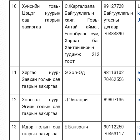
10
Хүйсийн говь-
С.Жаргалзаяа
99127728
Цэцэг нуурын
Байгууллагын
Байгууллагын
k
сав газрын
хаяг: Говь-
утасны
J
захиргаа
Алтай аймаг,
дугаар -
Есөнбулаг сум,
70484890
Харзат баг
Хантайширын
гудамж 212
тоот
11
Хяргас нуур-
Э.Зол-Од
98113102
e
Завхан голын сав
70462556
h
газрын захиргаа
12
Хөвсгөл нуур-
Д.Чинзориг
89807136
c
Эгийн голын сав
газрын захиргаа
13
Идэр голын сав
Б.Банзрагч
90112250
i
газрын захиргаа
70463117
b