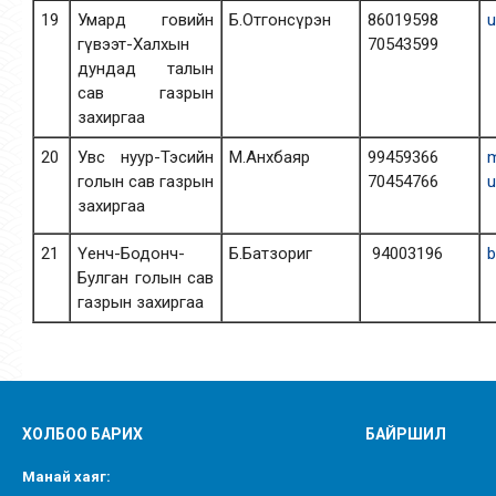
19
Умард говийн
Б.Отгонсүрэн
86019598
u
гүвээт-Халхын
70543599
дундад талын
сав газрын
захиргаа
20
Увс нуур-Тэсийн
М.Анхбаяр
99459366
голын сав газрын
70454766
u
захиргаа
21
Үенч-Бодонч-
Б.Батзориг
94003196
Булган голын сав
газрын захиргаа
ХОЛБОО БАРИХ
БАЙРШИЛ
Манай хаяг: