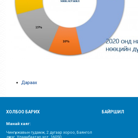
Дараах
ХОЛБОО БАРИХ
БАЙРШИЛ
Манай хаяг:
Чингүнжавын гудамж, 2 дугаар хороо, Баянгол
дүүрэг, Улаанбаатар хот, 16050