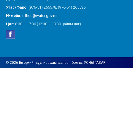
Утас/Факс:
(976-51) 265578, (976-51) 265536
И-мэйл:
office@water.gov.mn
Цаг:
8:30 – 17:30 (12:30 – 13:30 цайны цаг)
© 2026 Бүх эрхийг хуулиар хамгаалсан болно. УСНЫ ГАЗАР