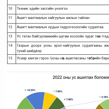
10
Техник эдийн засгийн үнэлгээ
11
Ашигт малтмалын хайгуулын ажлын тайлан
12
Ашигт малтмалын ордын гидрогеологийн судалгаа
13
Ус татах байгууламжийн шугам хоолойн зураг төсөл /га
14
Газрын доорх усны эрэл-хайгуулын судалгааны ажл
тухай шийдвэр
15
Усаар хангах гэрээ /усны нөөц ашигласаны төлбөрийн бар