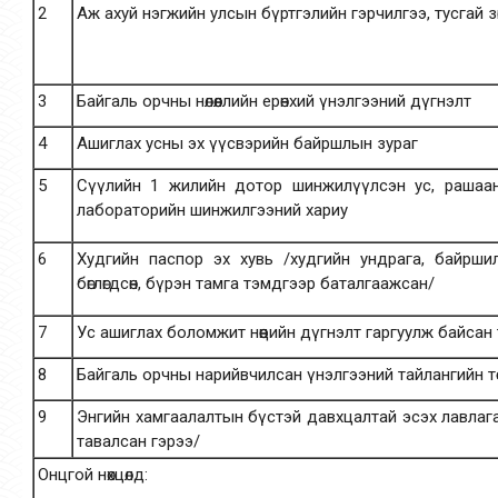
2
Аж ахуй нэгжийн улсын бүртгэлийн гэрчилгээ, тусгай зө
3
Байгаль орчны нөлөөллийн ерөнхий үнэлгээний дүгнэлт
4
Ашиглах усны эх үүсвэрийн байршлын зураг
5
Сүүлийн 1 жилийн дотор шинжилүүлсэн ус, рашаан
лабораторийн шинжилгээний хариу
6
Худгийн паспор эх хувь /худгийн ундрага, байрши
бөглөгдсөн, бүрэн тамга тэмдгээр баталгаажсан/
7
Ус ашиглах боломжит нөөцийн дүгнэлт гаргуулж байсан 
8
Байгаль орчны нарийвчилсан үнэлгээний тайлангийн төс
9
Энгийн хамгаалалтын бүстэй давхцалтай эсэх лавлаг
тавалсан гэрээ/
Онцгой нөхцөлд: