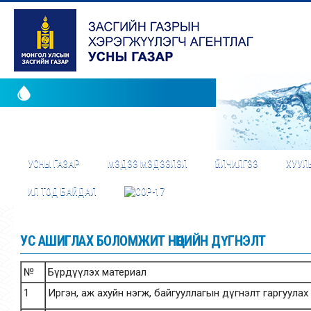
УСНЫ ГАЗАР
МЭДЭЭ МЭДЭЭЛЭЛ
ҮЙЛЧИЛГЭЭ
ХУУЛЬ
ИЛ ТОД БАЙДАЛ
УС АШИГЛАХ БОЛОМЖИТ НӨӨЦИЙН ДҮГНЭЛТ
№
Бүрдүүлэх материал
1
Иргэн, аж ахуйн нэгж, байгууллагын дүгнэлт гаргуулах